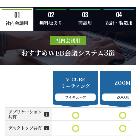
無料版あり
商談用
設計・製造用
社内会議用
社内会議用
3
おすすめWEB会議システム
選
V-CUBE
ZOOM
ミーティング
ブイキューブ
ZOOM
アプリケーション
共有
デスクトップ共有