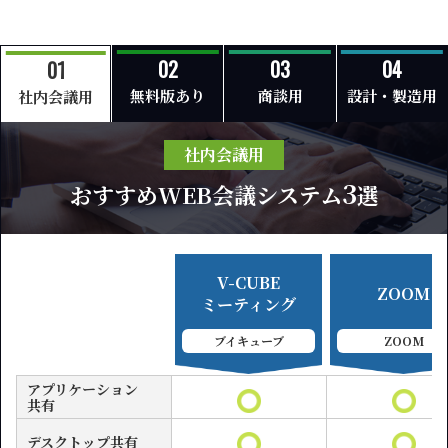
無料版あり
商談用
設計・製造用
社内会議用
社内会議用
3
おすすめWEB会議システム
選
V-CUBE
ZOOM
ミーティング
ブイキューブ
ZOOM
アプリケーション
共有
デスクトップ共有