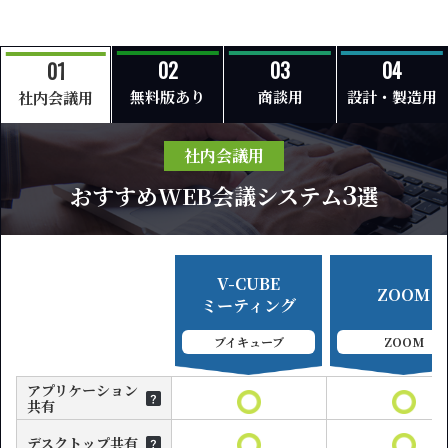
無料版あり
商談用
設計・製造用
社内会議用
社内会議用
3
おすすめWEB会議システム
選
V-CUBE
ZOOM
ミーティング
ブイキューブ
ZOOM
アプリケーション
共有
デスクトップ共有