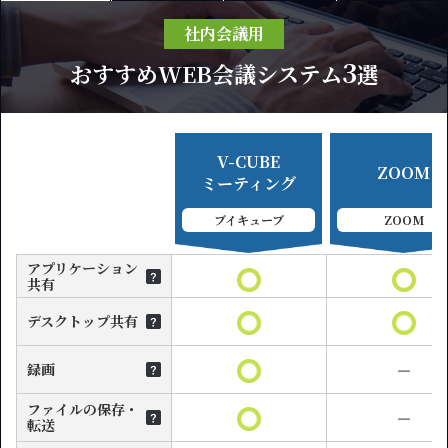
社内会議用
3
おすすめWEB会議システム
選
V-CUBE
ZOOM
ミーティング
ブイキューブ
ZOOM
アプリケーション
共有
デスクトップ共有
録画
ファイルの保存・
転送