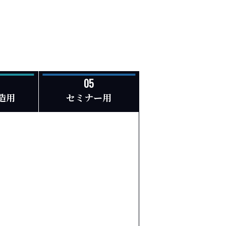
造用
セミナー用
選