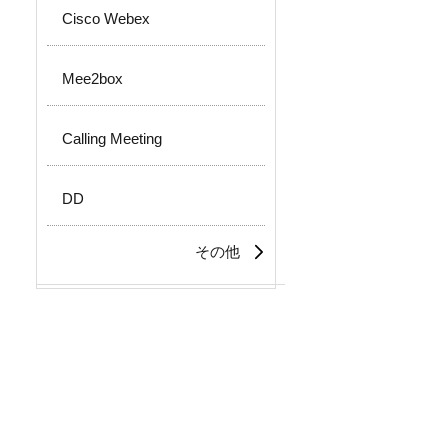
Cisco Webex
Mee2box
Calling Meeting
DD
その他